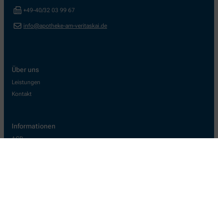
+49-40/32 03 99 67
info@apotheke-am-veritaskai.de
Über uns
Leistungen
Kontakt
Informationen
AGB
Datenschutz
Impressum
Barrierefreiheitserklärung
Wir legen großen Wert auf den Schutz Ihrer persönlichen Daten und
garantieren die sichere Übertragung durch eine SSL-