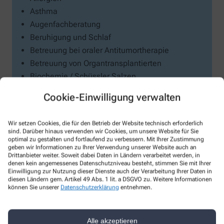
Asthma
Augenfachberatung
Beruhigung und Schlaf
Betreuung bei oraler Antitumortherapie
Betreuung von Organtransplantierten
Biochemie / Schüssler Salzen
Blutdruckmessgeräten
Cookie-Einwilligung verwalten
Coronavirus
Darmgesundheit
Wir setzen Cookies, die für den Betrieb der Website technisch erforderlich
Depression
sind. Darüber hinaus verwenden wir Cookies, um unsere Website für Sie
optimal zu gestalten und fortlaufend zu verbessern. Mit Ihrer Zustimmung
Diabetes
geben wir Informationen zu Ihrer Verwendung unserer Website auch an
Herz-Kreislauf & Gefäße
Drittanbieter weiter. Soweit dabei Daten in Ländern verarbeitet werden, in
denen kein angemessenes Datenschutzniveau besteht, stimmen Sie mit Ihrer
Homöopathie
Einwilligung zur Nutzung dieser Dienste auch der Verarbeitung Ihrer Daten in
Kosmetik
diesen Ländern gem. Artikel 49 Abs. 1 lit. a DSGVO zu. Weitere Informationen
können Sie unserer
Datenschutzerklärung
entnehmen.
Kosmetik und Hautpflege
Medizinische Hautpflege
Mikronährstoffe
Alle akzeptieren