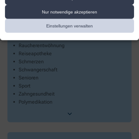
Muskeln & Gelenke
Nur notwendige akzeptieren
Mutter und Kind
Naturheilkunde
Einstellungen verwalten
Niere, Blase & Prostata
Osteoporose
Raucherentwöhnung
Reiseapotheke
Schmerzen
Schwangerschaft
Senioren
Sport
Zahngesundheit
Polymedikation