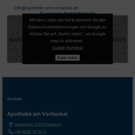
info@apotheke-am-veritaskai.de
Zu unserem Kontaktformular
Mit dem Laden der Karte stimmen Sie den
Datenschutzbestimmungen von Google zu.
Klicken Sie auf „Karte Laden“, um Google
Apotheke am Veritaskai, Veritaskai 6, 21079 Hamburg
map zu aktivieren.
Cookie-Richtlinie
Karte laden
Kontakt
Apotheke am Veritaskai
Veritaskai 6
,
21079
Hamburg
+49-40/30 70 19 11