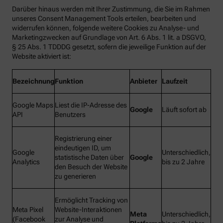
Darüber hinaus werden mit Ihrer Zustimmung, die Sie im Rahmen
unseres Consent Management Tools erteilen, bearbeiten und
widerrufen können, folgende weitere Cookies zu Analyse- und
Marketingzwecken auf Grundlage von Art. 6 Abs. 1 lit. a DSGVO,
§ 25 Abs. 1 TDDDG gesetzt, sofern die jeweilige Funktion auf der
Website aktiviert ist:
Bezeichnung
Funktion
Anbieter
Laufzeit
Google Maps
Liest die IP-Adresse des
Google
Läuft sofort ab
API
Benutzers
Registrierung einer
eindeutigen ID, um
Google
Unterschiedlich,
statistische Daten über
Google
Analytics
bis zu 2 Jahre
den Besuch der Website
zu generieren
Ermöglicht Tracking von
Meta Pixel
Website-Interaktionen
Meta
Unterschiedlich,
(Facebook
zur Analyse und