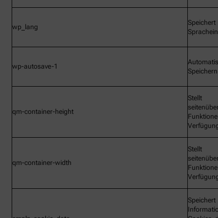
Speichert
wp_lang
Sprachein
Automati
wp-autosave-1
Speichern
Stellt
seitenübe
qm-container-height
Funktione
Verfügun
Stellt
seitenübe
qm-container-width
Funktione
Verfügun
Speichert
Informati