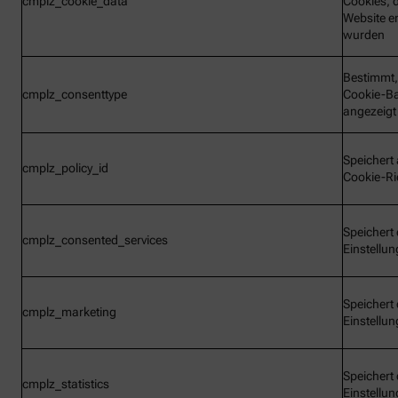
cmplz_cookie_data
Cookies, d
Website e
wurden
Bestimmt,
cmplz_consenttype
Cookie-B
angezeigt
Speichert 
cmplz_policy_id
Cookie-Ric
Speichert 
cmplz_consented_services
Einstellu
Speichert 
cmplz_marketing
Einstellu
Speichert 
cmplz_statistics
Einstellu