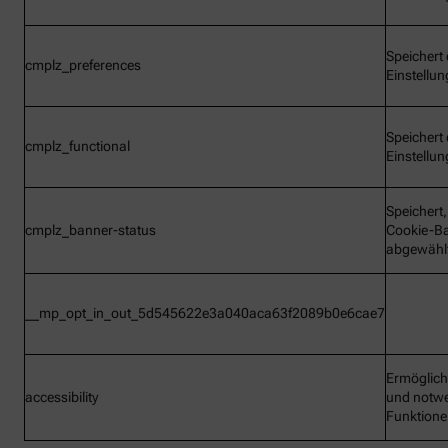
Speichert 
cmplz_preferences
Einstellu
Speichert 
cmplz_functional
Einstellu
Speichert
cmplz_banner-status
Cookie-B
abgewähl
__mp_opt_in_out_5d545622e3a040aca63f2089b0e6cae7
Ermöglic
accessibility
und notw
Funktion