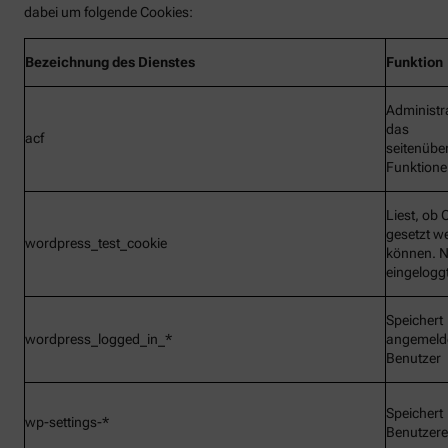
dabei um folgende Cookies:
Bezeichnung
des Dienstes
Funktion
Administr
das
acf
seitenübe
Funktionen
Liest, ob 
gesetzt w
wordpress_test_cookie
können. N
eingelogg
Speichert
wordpress_logged_in_*
angemeld
Benutzer
Speichert
wp-settings-*
Benutzere